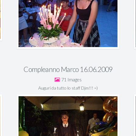
Compleanno Marco 16.06.2009
71
Auguri da tutto lo staff Djm!!! =)