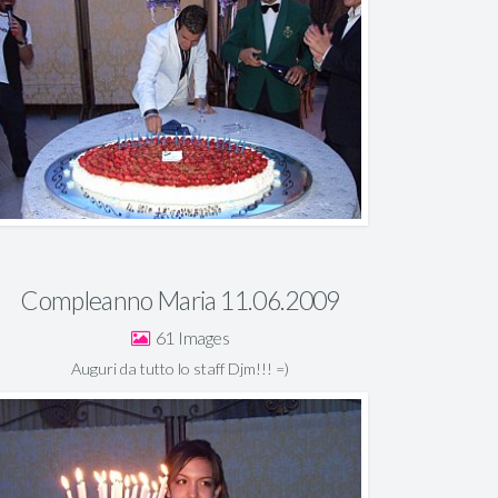
Compleanno Maria 11.06.2009
61
Auguri da tutto lo staff Djm!!! =)