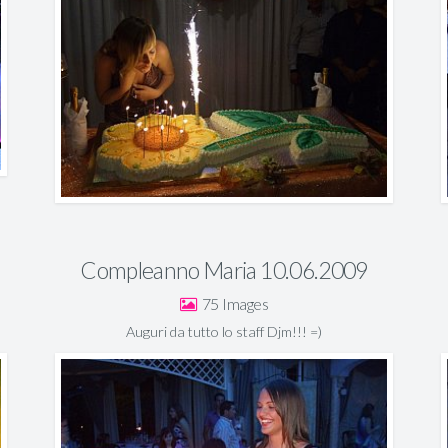
Compleanno Maria 10.06.2009
75
Auguri da tutto lo staff Djm!!! =)