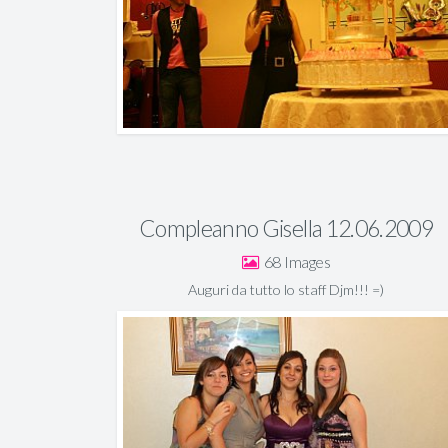
Compleanno Gisella 12.06.2009
68
Auguri da tutto lo staff Djm!!! =)