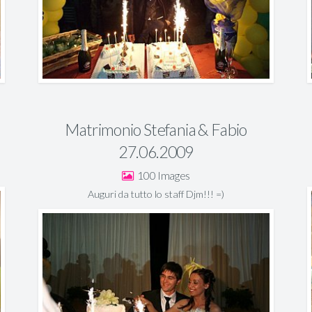
Matrimonio Stefania & Fabio
27.06.2009
100
Auguri da tutto lo staff Djm!!! =)